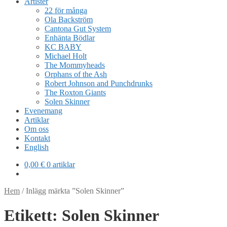
Artister
22 för många
Ola Backström
Cantona Gut System
Enhänta Bödlar
KC BABY
Michael Holt
The Mommyheads
Orphans of the Ash
Robert Johnson and Punchdrunks
The Roxton Giants
Solen Skinner
Evenemang
Artiklar
Om oss
Kontakt
English
0,00
€
0 artiklar
Hem
/
Inlägg märkta ”Solen Skinner”
Etikett:
Solen Skinner