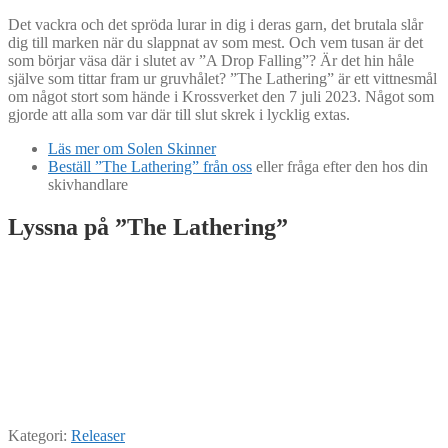
Det vackra och det spröda lurar in dig i deras garn, det brutala slår
dig till marken när du slappnat av som mest. Och vem tusan är det
som börjar väsa där i slutet av ”A Drop Falling”? Är det hin håle
själve som tittar fram ur gruvhålet? ”The Lathering” är ett vittnesmål
om något stort som hände i Krossverket den 7 juli 2023. Något som
gjorde att alla som var där till slut skrek i lycklig extas.
Läs mer om Solen Skinner
Beställ ”The Lathering” från oss
eller fråga efter den hos din
skivhandlare
Lyssna på ”The Lathering”
Kategori:
Releaser