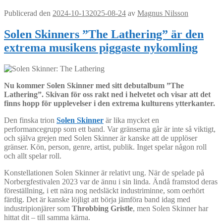
Publicerad den
2024-10-13
2025-08-24
av
Magnus Nilsson
Solen Skinners ”The Lathering” är den
extrema musikens piggaste nykomling
Nu kommer Solen Skinner med sitt debutalbum ”The
Lathering”. Skivan för oss rakt ned i helvetet och visar att det
finns hopp för upplevelser i den extrema kulturens ytterkanter.
Den finska trion
Solen Skinner
är lika mycket en
performancegrupp som ett band. Var gränserna går är inte så viktigt,
och själva grejen med Solen Skinner är kanske att de upplöser
gränser. Kön, person, genre, artist, publik. Inget spelar någon roll
och allt spelar roll.
Konstellationen Solen Skinner är relativt ung. När de spelade på
Norbergfestivalen 2023 var de ännu i sin linda. Ändå framstod deras
föreställning, i ett nära nog nedsläckt industriminne, som oerhört
färdig. Det är kanske löjligt att börja jämföra band idag med
industripionjärer som
Throbbing Gristle
, men Solen Skinner har
hittat dit – till samma kärna.