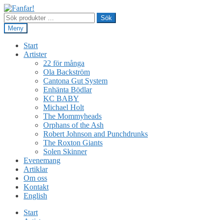
Hoppa
Hoppa
till
till
Sök
Sök
navigering
innehåll
efter:
Meny
Start
Artister
22 för många
Ola Backström
Cantona Gut System
Enhänta Bödlar
KC BABY
Michael Holt
The Mommyheads
Orphans of the Ash
Robert Johnson and Punchdrunks
The Roxton Giants
Solen Skinner
Evenemang
Artiklar
Om oss
Kontakt
English
Start