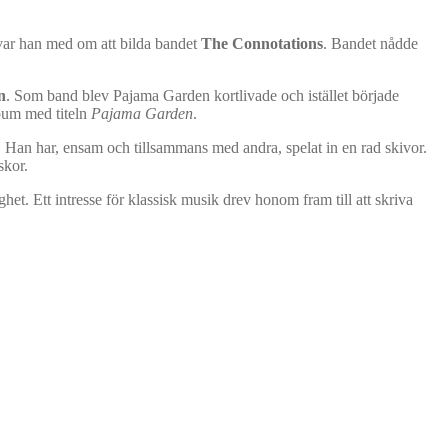
 var han med om att bilda bandet
The Connotations
. Bandet nådde
n
. Som band blev Pajama Garden kortlivade och istället började
lbum med titeln
Pajama Garden
.
t. Han har, ensam och tillsammans med andra, spelat in en rad skivor.
skor.
het. Ett intresse för klassisk musik drev honom fram till att skriva