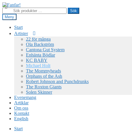
Hoppa
Hoppa
till
till
Sök
Sök
navigering
innehåll
efter:
Meny
Start
Artister
22 för många
Ola Backström
Cantona Gut System
Enhänta Bödlar
KC BABY
Michael Holt
The Mommyheads
Orphans of the Ash
Robert Johnson and Punchdrunks
The Roxton Giants
Solen Skinner
Evenemang
Artiklar
Om oss
Kontakt
English
Start