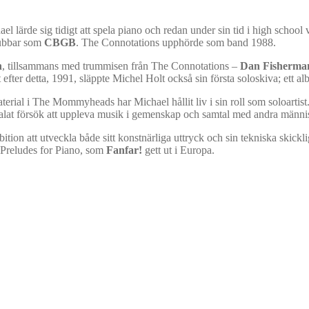
lärde sig tidigt att spela piano och redan under sin tid i high school
lubbar som
CBGB
. The Connotations upphörde som band 1988.
n
, tillsammans med trummisen från The Connotations –
Dan Fisherma
t efter detta, 1991, släppte Michel Holt också sin första soloskiva; ett a
aterial i The Mommyheads har Michael hållit liv i sin roll som soloartis
alat försök att uppleva musik i gemenskap och samtal med andra männi
tion att utveckla både sitt konstnärliga uttryck och sin tekniska skicklig
4 Preludes for Piano, som
Fanfar!
gett ut i Europa.