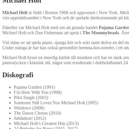
Michael Holt
Michael Holt
är född i Boston 1968 och uppvuxen i New York. Michael 
viss uppmärksamhet i New York och de spelade återkommande på k
Därefter var Michael Holt med om att grunda bandet
Pajama Garde
Michael Holt och Dan Fisherman att spela i
The Mommyheads
. Åre
Vid sidan av att spela piano, sjunga kör och solo samt skriva en del m
Under många år har han också genomfört hemma-hos-turnéer, i ett utt
Michael Holt hyser en innerlig kärlek till musiken och har en stark ambi
pianostycken i klassisk stil, något som resulterade i dubbelalbumet 2
Diskografi
Pajama Garden (1991)
I’m Here With You (1998)
Pilot Single (2003)
Someone Still Loves You Michael Holt (2005)
Windows (2008)
The Dawn Chorus (2010)
Jubilation! (2012)
Michael Holt’s Greatest Hits (2013)
24 Preludes for Piano (2015, 2017)