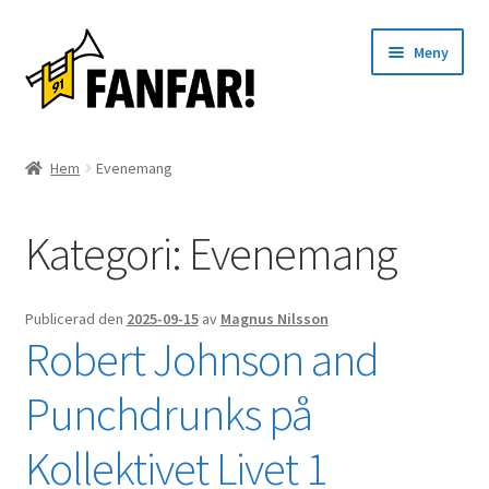
Hoppa
Hoppa
Meny
till
till
navigering
innehåll
Start
Hem
Evenemang
Expand
Artister
underm
Kategori:
Evenemang
Evenemang
Artiklar
Publicerad den
2025-09-15
av
Magnus Nilsson
Robert Johnson and
Om oss
Punchdrunks på
Kontakt
Kollektivet Livet 1
English