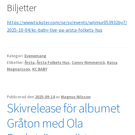
Biljetter
https://www.tickster.com/se/sv/events/wljmur053932by7/
2025-10-04/kc-baby-live-pa-arsta-folkets-hus
Kategori:
Evenemang
Etiketter:
Årsta
,
Årsta Folkets Hus
,
Conny Nimmersjö
,
Kajsa
Magnarsson
,
KC BABY
Publicerad den
2025-09-14
av
Magnus Nilsson
Skivrelease för albumet
Gråton med Ola