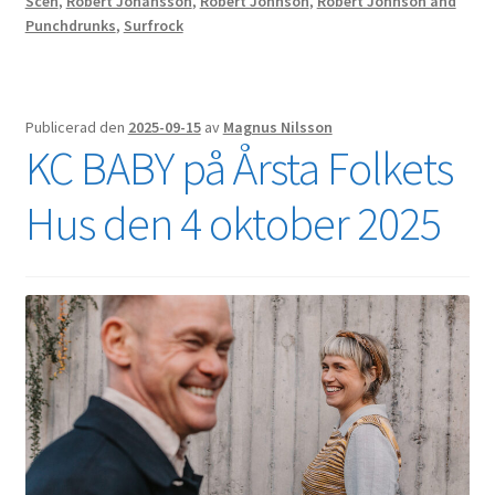
Scen
,
Robert Johansson
,
Robert Johnson
,
Robert Johnson and
Punchdrunks
,
Surfrock
Publicerad den
2025-09-15
av
Magnus Nilsson
KC BABY på Årsta Folkets
Hus den 4 oktober 2025