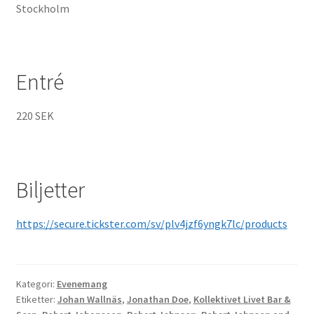
Stockholm
Entré
220 SEK
Biljetter
https://secure.tickster.com/sv/plv4jzf6yngk7lc/products
Kategori:
Evenemang
Etiketter:
Johan Wallnäs
,
Jonathan Doe
,
Kollektivet Livet Bar &