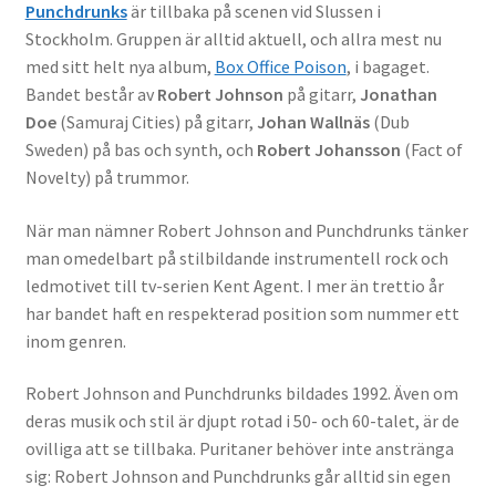
Punchdrunks
är tillbaka på scenen vid Slussen i
Stockholm. Gruppen är alltid aktuell, och allra mest nu
med sitt helt nya album,
Box Office Poison
, i bagaget.
Bandet består av
Robert Johnson
på gitarr,
Jonathan
Doe
(Samuraj Cities) på gitarr,
Johan Wallnäs
(Dub
Sweden) på bas och synth, och
Robert Johansson
(Fact of
Novelty) på trummor.
När man nämner Robert Johnson and Punchdrunks tänker
man omedelbart på stilbildande instrumentell rock och
ledmotivet till tv-serien Kent Agent. I mer än trettio år
har bandet haft en respekterad position som nummer ett
inom genren.
Robert Johnson and Punchdrunks bildades 1992. Även om
deras musik och stil är djupt rotad i 50- och 60-talet, är de
ovilliga att se tillbaka. Puritaner behöver inte anstränga
sig: Robert Johnson and Punchdrunks går alltid sin egen