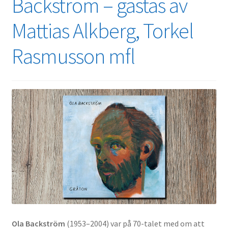
Backström – gästas av
Mattias Alkberg, Torkel
Rasmusson mfl
Ola Backström
(1953–2004) var på 70-talet med om att