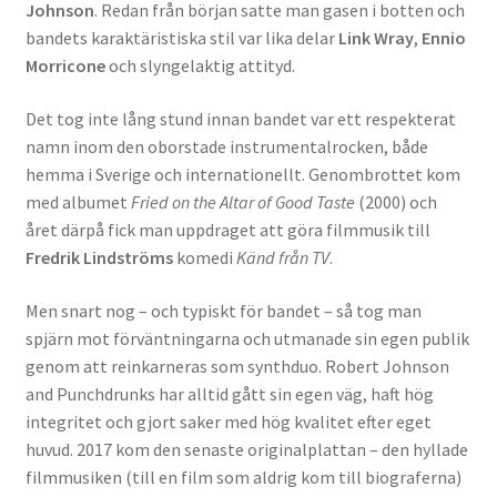
Johnson
. Redan från början satte man gasen i botten och
bandets karaktäristiska stil var lika delar
Link Wray
,
Ennio
Morricone
och slyngelaktig attityd.
Det tog inte lång stund innan bandet var ett respekterat
namn inom den oborstade instrumentalrocken, både
hemma i Sverige och internationellt. Genombrottet kom
med albumet
Fried on the Altar of Good Taste
(2000) och
året därpå fick man uppdraget att göra filmmusik till
Fredrik Lindströms
komedi
Känd från TV
.
Men snart nog – och typiskt för bandet – så tog man
spjärn mot förväntningarna och utmanade sin egen publik
genom att reinkarneras som synthduo. Robert Johnson
and Punchdrunks har alltid gått sin egen väg, haft hög
integritet och gjort saker med hög kvalitet efter eget
huvud. 2017 kom den senaste originalplattan – den hyllade
filmmusiken (till en film som aldrig kom till biograferna)