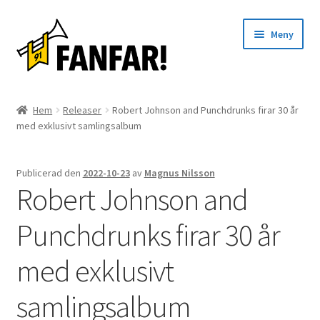
Hoppa
Hoppa
Meny
till
till
navigering
innehåll
Start
Hem
Releaser
Robert Johnson and Punchdrunks firar 30 år
Expand
med exklusivt samlingsalbum
Artister
underm
Evenemang
Publicerad den
2022-10-23
av
Magnus Nilsson
Robert Johnson and
Artiklar
Punchdrunks firar 30 år
Om oss
med exklusivt
Kontakt
samlingsalbum
English