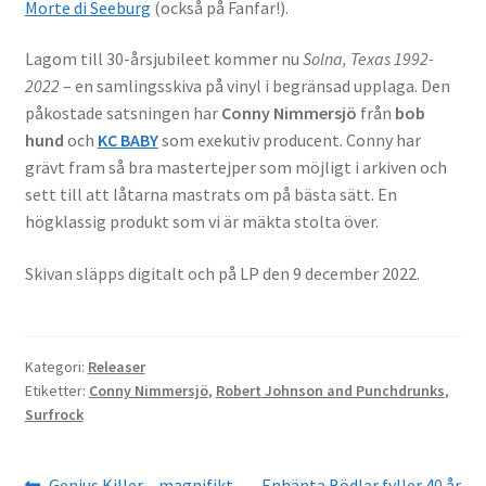
Morte di Seeburg
(också på Fanfar!).
Lagom till 30-årsjubileet kommer nu
Solna, Texas 1992-
2022
– en samlingsskiva på vinyl i begränsad upplaga. Den
påkostade satsningen har
Conny Nimmersjö
från
bob
hund
och
KC BABY
som exekutiv producent. Conny har
grävt fram så bra mastertejper som möjligt i arkiven och
sett till att låtarna mastrats om på bästa sätt. En
högklassig produkt som vi är mäkta stolta över.
Skivan släpps digitalt och på LP den 9 december 2022.
Kategori:
Releaser
Etiketter:
Conny Nimmersjö
,
Robert Johnson and Punchdrunks
,
Surfrock
Föregående
Nästa
Genius Killer – magnifikt
Enhänta Bödlar fyller 40 år