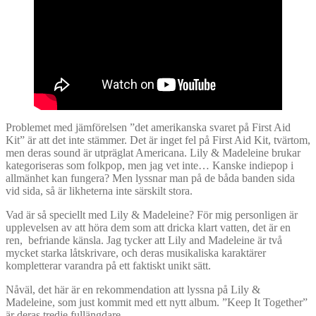
Problemet med jämförelsen ”det amerikanska svaret på First Aid
Kit” är att det inte stämmer. Det är inget fel på First Aid Kit, tvärtom,
men deras sound är utpräglat Americana. Lily & Madeleine brukar
kategoriseras som folkpop, men jag vet inte… Kanske indiepop i
allmänhet kan fungera? Men lyssnar man på de båda banden sida
vid sida, så är likheterna inte särskilt stora.
Vad är så speciellt med Lily & Madeleine? För mig personligen är
upplevelsen av att höra dem som att dricka klart vatten, det är en
ren, befriande känsla. Jag tycker att Lily and Madeleine är två
mycket starka låtskrivare, och deras musikaliska karaktärer
kompletterar varandra på ett faktiskt unikt sätt.
Nåväl, det här är en rekommendation att lyssna på Lily &
Madeleine, som just kommit med ett nytt album. ”Keep It Together”
är deras tredje fullängdare.