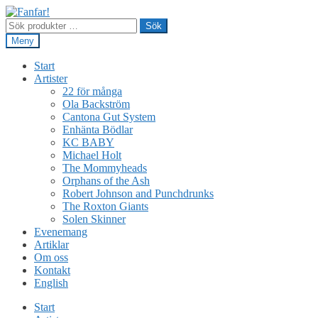
Hoppa
Hoppa
till
till
Sök
Sök
navigering
innehåll
efter:
Meny
Start
Artister
22 för många
Ola Backström
Cantona Gut System
Enhänta Bödlar
KC BABY
Michael Holt
The Mommyheads
Orphans of the Ash
Robert Johnson and Punchdrunks
The Roxton Giants
Solen Skinner
Evenemang
Artiklar
Om oss
Kontakt
English
Start