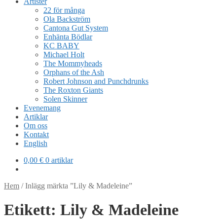
Artister
22 för många
Ola Backström
Cantona Gut System
Enhänta Bödlar
KC BABY
Michael Holt
The Mommyheads
Orphans of the Ash
Robert Johnson and Punchdrunks
The Roxton Giants
Solen Skinner
Evenemang
Artiklar
Om oss
Kontakt
English
0,00
€
0 artiklar
Hem
/
Inlägg märkta ”Lily & Madeleine”
Etikett:
Lily & Madeleine