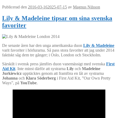
Publicerad den
2016-03-16
2025-07-15
av
Magnus Nilsson
Lily & Madeleine tipsar om sina svenska
favoriter
De senaste åren har den unga amerikanska duon
Lily & Madeleine
varit favoriter i hörlurarna. Så pass stora favoriter att jag under 2014
faktiskt såg dem tre gånger; i Oslo, London och Stockholm.
Särskilt i svensk press jämförs duon vanemässigt med svenska
First
Aid Kit
. Inte minst därför att systrarna
Lily
och
Madeleine
Jurkiewicz
upptäcktes genom att framföra en låt av systrarna
Johanna
och
Klara Söderberg
i First Aid Kit, ”Our Own Pretty
Ways”, på
YouTube
.