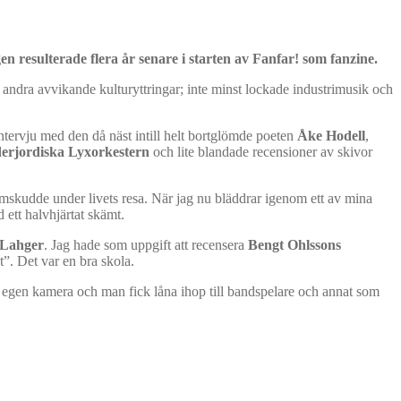
n resulterade flera år senare i starten av Fanfar! som fanzine.
 i andra avvikande kulturyttringar; inte minst lockade industrimusik och
ntervju med den då näst intill helt bortglömde poeten
Åke Hodell
,
erjordiska Lyxorkestern
och lite blandade recensioner av skivor
kämskudde under livets resa. När jag nu bläddrar igenom ett av mina
 ett halvhjärtat skämt.
Lahger
. Jag hade som uppgift att recensera
Bengt Ohlssons
. Det var en bra skola.
gen egen kamera och man fick låna ihop till bandspelare och annat som