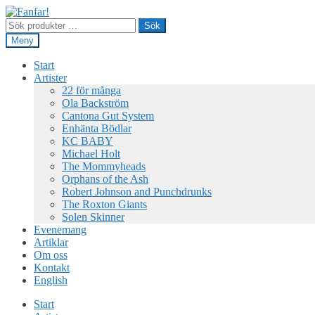
Hoppa
Hoppa
till
till
Sök
Sök
navigering
innehåll
efter:
Meny
Start
Artister
22 för många
Ola Backström
Cantona Gut System
Enhänta Bödlar
KC BABY
Michael Holt
The Mommyheads
Orphans of the Ash
Robert Johnson and Punchdrunks
The Roxton Giants
Solen Skinner
Evenemang
Artiklar
Om oss
Kontakt
English
Start