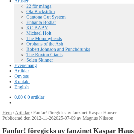
Artister
22 för många
Ola Backström
Cantona Gut System
Enhänta Bödlar
KC BABY
Michael Holt
The Mommyheads
Orphans of the Ash
Robert Johnson and Punchdrunks
The Roxton Giants
Solen Skinner
Evenemang
Artiklar
Om oss
Kontakt
English
0,00
€
0 artiklar
Hem
/
Artiklar
/
Fanfar! föregicks av fanzinet Kaspar Hauser
Publicerad den
2012-11-26
2025-07-09
av
Magnus Nilsson
Fanfar! föregicks av fanzinet Kaspar Haus