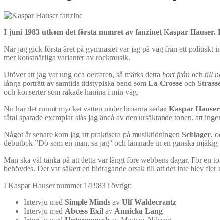
I juni 1983 utkom det första numret av fanzinet Kaspar Hauser. D
När jag gick första året på gymnasiet var jag på väg från ett politiskt
mer konstnärliga varianter av rockmusik.
Utöver att jag var ung och oerfaren, så märks detta
bort från
och
till 
långa porträtt av samtida tidstypiska band som
La Crosse
och
Strass
och konserter som råkade hamna i min väg.
Nu har det runnit mycket vatten under broarna sedan
Kaspar Hauser
fåtal sparade exemplar slås jag ändå av den ursäktande tonen, att ingen
Något år senare kom jag att praktisera på musiktidningen
Schlager
, o
debutbok ”Dö som en man, sa jag” och lämnade in en ganska mjäkig te
Man ska väl tänka på att detta var långt före webbens dagar. För en ton
behövdes. Det var säkert en bidragande orsak till att det inte blev fle
I Kaspar Hauser nummer 1/1983 i övrigt:
Intervju med
Simple Minds
av
Ulf Waldecrantz
Intervju med
Abcess Exil
av
Annicka Lang
Intervju med
Untermensch
av Magnus Nilsson