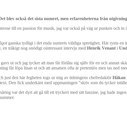
et blev också det sista numret, men erfarenheterna från utgivninge
 intresse till en passion för musik, jag var också på väg ur punken och in
något
ganska tydligt i det enda numrets väldiga spretighet. Här ryms en i
e
, en tråkigt nog onödigt ointressant intervju med
Henrik Venant
i
Und
gavs ut och jag tycker att man får förlåta sig själv för en och annan s
ting får löpa linan ut och att ansatsen ofta är pretentiös men tas ned med
ch just den här fegheten togs ur mig av tidningens chefredaktör
Håkan 
xt. Den fick underkänt med uppmaningen ”skriv som du tycker istället”
åring var det dyrt att gå till ett tryckeri med sitt fanzine, jag hade in
r nummer.