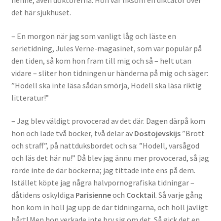
det här sjukhuset.
– En morgon när jag som vanligt låg och läste en
serietidning, Jules Verne-magasinet, som var populär på
den tiden, så kom hon fram till mig och så – helt utan
vidare – sliter hon tidningen ur händerna på mig och säger:
”Hodell ska inte läsa sådan smörja, Hodell ska läsa riktig
litteratur!”
– Jag blev väldigt provocerad av det där. Dagen därpå kom
hon och lade två böcker, två delar av
Dostojevskijs
”Brott
och straff”, på nattduksbordet och sa: ”Hodell, varsågod
och läs det här nu!” Då blev jag ännu mer provocerad, så jag
rörde inte de där böckerna; jag tittade inte ens på dem.
Istället köpte jag några halvpornografiska tidningar –
dåtidens oskyldiga
Parisienne
och
Cocktail
. Så varje gång
hon kom in höll jag upp de där tidningarna, och höll jävligt
hårt! Men hon verkade inte bry sig om det. Så gick det en