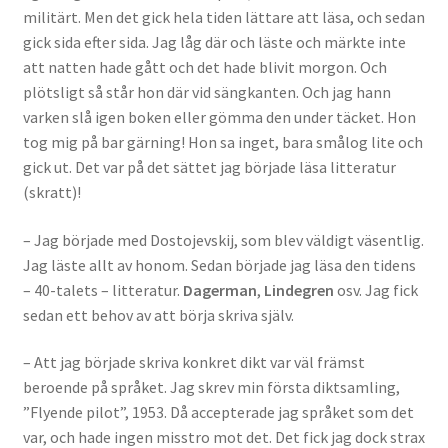
militärt. Men det gick hela tiden lättare att läsa, och sedan
gick sida efter sida. Jag låg där och läste och märkte inte
att natten hade gått och det hade blivit morgon. Och
plötsligt så står hon där vid sängkanten. Och jag hann
varken slå igen boken eller gömma den under täcket. Hon
tog mig på bar gärning! Hon sa inget, bara smålog lite och
gick ut. Det var på det sättet jag började läsa litteratur
(skratt)!
– Jag började med Dostojevskij, som blev väldigt väsentlig.
Jag läste allt av honom. Sedan började jag läsa den tidens
– 40-talets – litteratur.
Dagerman
,
Lindegren
osv. Jag fick
sedan ett behov av att börja skriva själv.
– Att jag började skriva konkret dikt var väl främst
beroende på språket. Jag skrev min första diktsamling,
”Flyende pilot”, 1953. Då accepterade jag språket som det
var, och hade ingen misstro mot det. Det fick jag dock strax