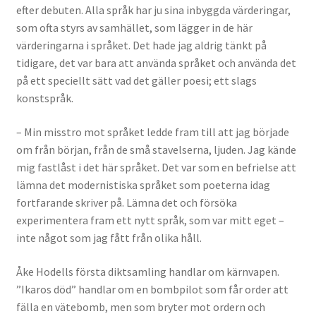
efter debuten. Alla språk har ju sina inbyggda värderingar,
som ofta styrs av samhället, som lägger in de här
värderingarna i språket. Det hade jag aldrig tänkt på
tidigare, det var bara att använda språket och använda det
på ett speciellt sätt vad det gäller poesi; ett slags
konstspråk.
– Min misstro mot språket ledde fram till att jag började
om från början, från de små stavelserna, ljuden. Jag kände
mig fastlåst i det här språket. Det var som en befrielse att
lämna det modernistiska språket som poeterna idag
fortfarande skriver på. Lämna det och försöka
experimentera fram ett nytt språk, som var mitt eget –
inte något som jag fått från olika håll.
Åke Hodells första diktsamling handlar om kärnvapen.
”Ikaros död” handlar om en bombpilot som får order att
fälla en vätebomb, men som bryter mot ordern och