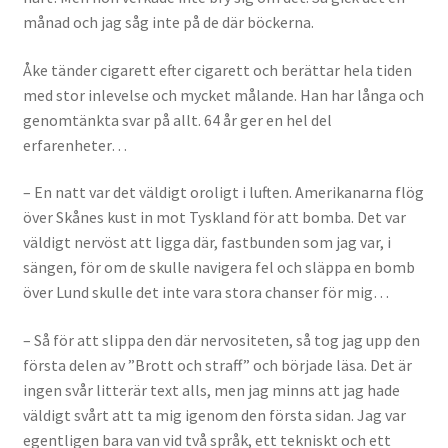
månad och jag såg inte på de där böckerna.
Åke tänder cigarett efter cigarett och berättar hela tiden
med stor inlevelse och mycket målande. Han har långa och
genomtänkta svar på allt. 64 år ger en hel del
erfarenheter…
– En natt var det väldigt oroligt i luften. Amerikanarna flög
över Skånes kust in mot Tyskland för att bomba. Det var
väldigt nervöst att ligga där, fastbunden som jag var, i
sängen, för om de skulle navigera fel och släppa en bomb
över Lund skulle det inte vara stora chanser för mig…
– Så för att slippa den där nervositeten, så tog jag upp den
första delen av ”Brott och straff” och började läsa. Det är
ingen svår litterär text alls, men jag minns att jag hade
väldigt svårt att ta mig igenom den första sidan. Jag var
egentligen bara van vid två språk, ett tekniskt och ett