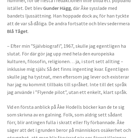
nummer, för de flesta i redaktionen ville bilda ett popband
istället. Det blev
Gunder Hägg
, där Åke sysslade med
bandets ljussättning. Han hoppade dock av, för han tyckte
att de var så dåliga. De andra fortsatte och blev sedermera
Blå Tåget
.
– Efter min ”Självbiografi”, 1967, skulle jag egentligen ha
slutat. För där gör jag upp med hela den europeiska
kulturen, filosofin, religionen… ja, i stort sett allting –
inklusive mig själv. Så det finns ingenting kvar. Egentligen
skulle jag ha tystnat, men eftersom jag lever och existerar
har jag nu kommit tillbaks till språket. Inte till det språk
jag använde i ”Flyende pilot”, utan ett enkelt, klart språk.
Vid en första anblick på Åke Hodells böcker kan de te sig
som skrivna av en galning. Folk, som aldrig sett sådant
förr, blir antingen fulla i skratt eller fly förbannade. Åke
säger att det i grunden beror på människors osäkerhet och
otrygghet, att man blir förvirrad när ens föreställningar