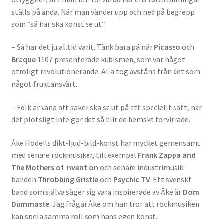
ställs på ända. När man vänder upp och ned på begrepp
som ”så här ska konst se ut”.
– Så har det ju alltid varit. Tänk bara på när
Picasso
och
Braque
1907 presenterade kubismen, som var något
otroligt revolutionerande. Alla tog avstånd från det som
något fruktansvärt.
– Folk är vana att saker ska se ut på ett speciellt sätt, när
det plötsligt inte gör det så blir de hemskt förvirrade.
Åke Hodells dikt-ljud-bild-konst har mycket gemensamt
med senare rockmusiker, till exempel
Frank Zappa and
The Mothers of Invention
och senare industrimusik-
banden
Throbbing Gristle
och
Psychic TV
. Ett svenskt
band som själva säger sig vara inspirerade av Åke är
Dom
Dummaste
. Jag frågar Åke om han tror att rockmusiken
kan spela samma roll som hans egen konst.