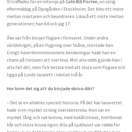
Vi träffades för en intervju på
Café Blå Porten
, en solig
eftermiddag på Djurgården i Stockholm. Det blev ett möte
mellan mästaren och beundraren. Likaså ett möte mellan
generationer; han 64 och jag 17.
Åke var från början flygare i försvaret. Under andra
världskriget, på en flygning över Skåne, störtade han.
Enligt haverikommissionens beräkningar hade han en
chans på tiotusen att överleva. Mot alla odds gjorde han i
alla fall det, men fick betala med att sluta som flygare och
ligga på Lunds lasarett i nästan två år.
Hur kom det sig att du började skriva dikt?
– Det är en alldeles speciell historia: På det här lasarettet
hade vi en mycket sträng översköterska. Hon var en
mycket lång och rak kvinna, med bakåtslickat, mittbenat
hår och stora bruna ögon. Alla på sjukhuset var rädda för
henne, även doktorerna. Hon var liksom en diktator över