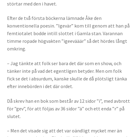
störtar med den i havet.
Efter de två första böckerna lämnade Åke den
konventionella poesin. ”Igevär” kom till genom att han på
femtiotalet bodde intill slottet i Gamla stan. Varannan
timme ropade högvakten ”igeevääär” så det hördes långt
omkring.
– Jag tänkte att folk ser bara det där som en show, och
tänker inte på vad det egentligen betyder. Men om folk
fick se det i absurdum, kanske skulle de då plötsligt tänka
efter innebörden i det där ordet.
Då skrev han en bok som består av 12 sidor ”i”, med avbrott
för ”gev”, för att följas av 36 sidor ”ä” och ett enda ”r” på
slutet.
– Men det visade sig att det var oändligt mycket mer än