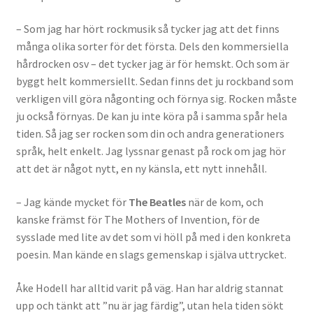
– Som jag har hört rockmusik så tycker jag att det finns
många olika sorter för det första. Dels den kommersiella
hårdrocken osv – det tycker jag är för hemskt. Och som är
byggt helt kommersiellt. Sedan finns det ju rockband som
verkligen vill göra någonting och förnya sig. Rocken måste
ju också förnyas. De kan ju inte köra på i samma spår hela
tiden. Så jag ser rocken som din och andra generationers
språk, helt enkelt. Jag lyssnar genast på rock om jag hör
att det är något nytt, en ny känsla, ett nytt innehåll.
– Jag kände mycket för
The Beatles
när de kom, och
kanske främst för The Mothers of Invention, för de
sysslade med lite av det som vi höll på med i den konkreta
poesin. Man kände en slags gemenskap i själva uttrycket.
Åke Hodell har alltid varit på väg. Han har aldrig stannat
upp och tänkt att ”nu är jag färdig”, utan hela tiden sökt