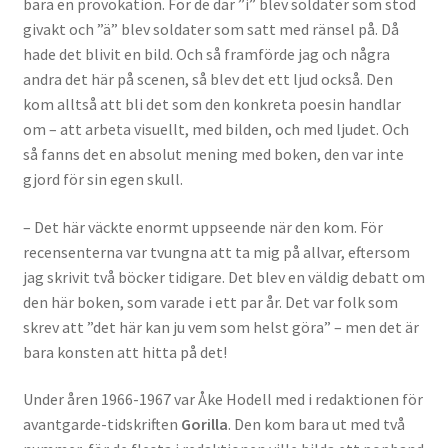
bara en provokation. För de där ”i” blev soldater som stod
givakt och ”ä” blev soldater som satt med ränsel på. Då
hade det blivit en bild. Och så framförde jag och några
andra det här på scenen, så blev det ett ljud också. Den
kom alltså att bli det som den konkreta poesin handlar
om – att arbeta visuellt, med bilden, och med ljudet. Och
så fanns det en absolut mening med boken, den var inte
gjord för sin egen skull.
– Det här väckte enormt uppseende när den kom. För
recensenterna var tvungna att ta mig på allvar, eftersom
jag skrivit två böcker tidigare. Det blev en väldig debatt om
den här boken, som varade i ett par år. Det var folk som
skrev att ”det här kan ju vem som helst göra” – men det är
bara konsten att hitta på det!
Under åren 1966-1967 var Åke Hodell med i redaktionen för
avantgarde-tidskriften
Gorilla
. Den kom bara ut med två