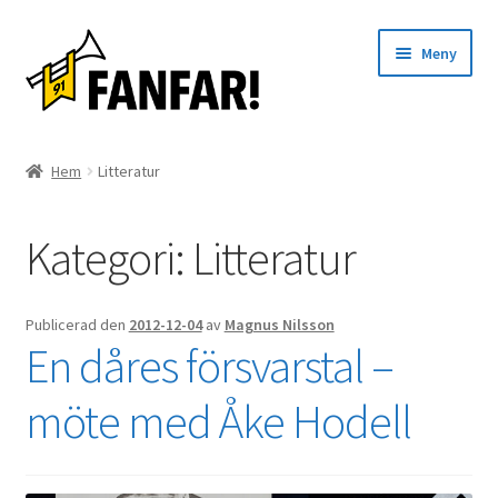
Hoppa
Hoppa
Meny
till
till
navigering
innehåll
Start
Hem
Litteratur
Expand
Artister
underm
Kategori:
Litteratur
Evenemang
Artiklar
Publicerad den
2012-12-04
av
Magnus Nilsson
En dåres försvarstal –
Om oss
möte med Åke Hodell
Kontakt
English