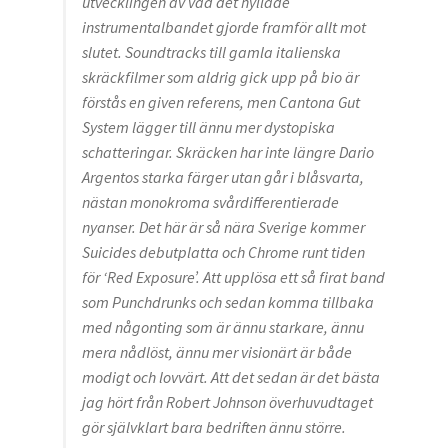
utvecklingen av vad det hyllade
instrumentalbandet gjorde framför allt mot
slutet. Soundtracks till gamla italienska
skräckfilmer som aldrig gick upp på bio är
förstås en given referens, men Cantona Gut
System lägger till ännu mer dystopiska
schatteringar. Skräcken har inte längre Dario
Argentos starka färger utan går i blåsvarta,
nästan monokroma svårdifferentierade
nyanser. Det här är så nära Sverige kommer
Suicides debutplatta och Chrome runt tiden
för ‘Red Exposure’. Att upplösa ett så firat band
som Punchdrunks och sedan komma tillbaka
med någonting som är ännu starkare, ännu
mera nådlöst, ännu mer visionärt är både
modigt och lovvärt. Att det sedan är det bästa
jag hört från Robert Johnson överhuvudtaget
gör självklart bara bedriften ännu större.