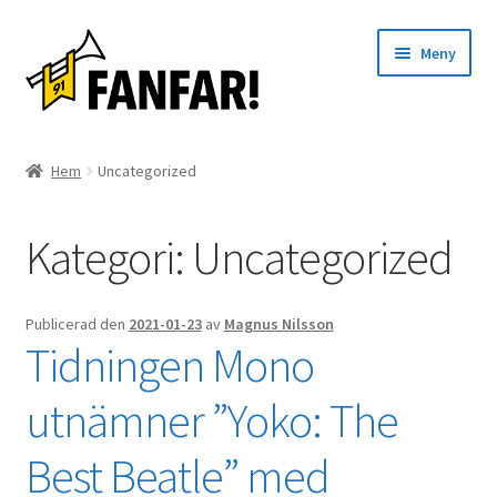
Hoppa
Hoppa
Meny
till
till
navigering
innehåll
Start
Hem
Uncategorized
Expand
Artister
underm
Kategori:
Uncategorized
Evenemang
Artiklar
Publicerad den
2021-01-23
av
Magnus Nilsson
Tidningen Mono
Om oss
utnämner ”Yoko: The
Kontakt
Best Beatle” med
English