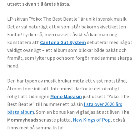
utsett skivan till årets bästa.
LP-skivan ”Yoko: The Best Beatle” är unik i svensk musik.
Det är väl naturligt att vi som står bakom skivetiketten
Fanfar! tycker så, men oavsett åsikt så kan man nog
konstatera att
Cantona Gut System
debuterar med något
väldigt ovanligt – ett album som blickar både bakåt och
framåt, som lyfter upp och som förgör med samma skarpa
hand.
Den här typen av musik brukar möta ett visst motstånd,
åtminstone initialt. Inte minst därför är det otroligt
roligt att tidningen
Mono Magasin
just utsett ”Yoko: The
Best Beatle” till nummer ett på sin
lista över 2020 års
bästa album
. Som en bonus kan vi glädjas åt att även
The
Mommyheads
senaste platta,
New Kings of Pop
, också
finns med på samma lista!