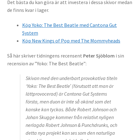
Det bästa du kan göra är att investera i dessa skivor medan
de finns kvar i lager.
Köp Yoko: The Best Beatle med Cantona Gut
System
Köp New Kings of Pop med The Mommyheads
Så här skriver tidningens recensent
Peter Sjöblom
i sin
recension av ”Yoko: The Best Beatle”:
Skivan med den underbart provokativa titeln
‘Yoko: The Best Beatle’ (förutsatt att man är
lättprovocerad) är Cantona Gut Systems
första, men duon är inte så okänd som det
kanske kan tyckas. Både Robert Johnson och
Johan Skugge kommer från relativt nyligen
nerlagda Robert Johnson & Punchdrunks, och
detta nya projekt kan ses som den naturliga