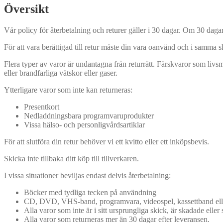
Översikt
Vår policy för återbetalning och returer gäller i 30 dagar. Om 30 dagar 
För att vara berättigad till retur måste din vara oanvänd och i samma
Flera typer av varor är undantagna från returrätt. Färskvaror som livsme
eller brandfarliga vätskor eller gaser.
Ytterligare varor som inte kan returneras:
Presentkort
Nedladdningsbara programvaruprodukter
Vissa hälso- och personligvårdsartiklar
För att slutföra din retur behöver vi ett kvitto eller ett inköpsbevis.
Skicka inte tillbaka ditt köp till tillverkaren.
I vissa situationer beviljas endast delvis återbetalning:
Böcker med tydliga tecken på användning
CD, DVD, VHS-band, programvara, videospel, kassettband elle
Alla varor som inte är i sitt ursprungliga skick, är skadade eller 
Alla varor som returneras mer än 30 dagar efter leveransen.