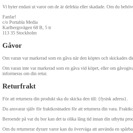
Vi byter endast ut varor om de är defekta eller skadade. Om du behöver
Fanfar!
c/o Portabla Media
Karlbergsvägen 68 B, 5 tr
113 35 Stockholm
Gåvor
Om varan var markerad som en gåva när den köptes och skickades direkt t
Om varan inte var markerad som en gåva vid köpet, eller om gåvogivaren 
informeras om din retur.
Returfrakt
För att returnera din produkt ska du skicka den till: {fysisk adress}.
Du ansvarar själv för fraktkostnaden för att returnera din vara. Fraktk
Beroende på var du bor kan det ta olika lång tid innan din utbytta pro
Om du returnerar dyrare varor kan du överväga att använda en spårbar fr