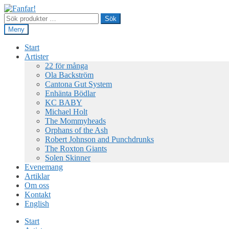
Hoppa
Hoppa
till
till
Sök
Sök
navigering
innehåll
efter:
Meny
Start
Artister
22 för många
Ola Backström
Cantona Gut System
Enhänta Bödlar
KC BABY
Michael Holt
The Mommyheads
Orphans of the Ash
Robert Johnson and Punchdrunks
The Roxton Giants
Solen Skinner
Evenemang
Artiklar
Om oss
Kontakt
English
Start