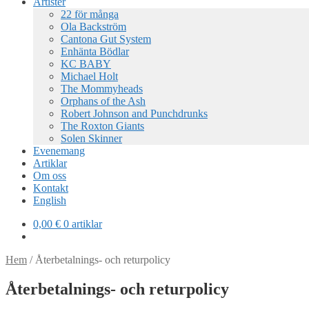
Artister
22 för många
Ola Backström
Cantona Gut System
Enhänta Bödlar
KC BABY
Michael Holt
The Mommyheads
Orphans of the Ash
Robert Johnson and Punchdrunks
The Roxton Giants
Solen Skinner
Evenemang
Artiklar
Om oss
Kontakt
English
0,00
€
0 artiklar
Hem
/
Återbetalnings- och returpolicy
Återbetalnings- och returpolicy