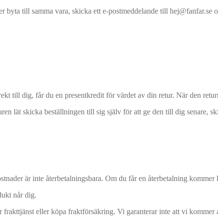
 byta till samma vara, skicka ett e-postmeddelande till hej@fanfar.se oc
ill dig, får du en presentkredit för värdet av din retur. När den returne
lät skicka beställningen till sig själv för att ge den till dig senare, 
ostnader är inte återbetalningsbara. Om du får en återbetalning kommer ko
dukt når dig.
akttjänst eller köpa fraktförsäkring. Vi garanterar inte att vi kommer a