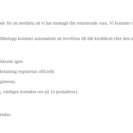
nde för att meddela att vi har mottagit din returnerade vara. Vi kommer 
belopp kommer automatiskt att överföras till ditt kreditkort eller den 
nkkonto igen.
etalning registreras officiellt.
istreras.
ng, vänligen kontakta oss på {e-postadress}.
etalas.