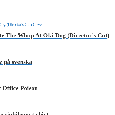
te The Whup At Oki-Dog (Director’s Cut)
z på svenska
 Office Poison
rsjubileum t-shirt