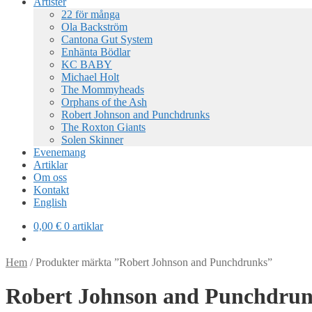
Artister
22 för många
Ola Backström
Cantona Gut System
Enhänta Bödlar
KC BABY
Michael Holt
The Mommyheads
Orphans of the Ash
Robert Johnson and Punchdrunks
The Roxton Giants
Solen Skinner
Evenemang
Artiklar
Om oss
Kontakt
English
0,00
€
0 artiklar
Hem
/
Produkter märkta ”Robert Johnson and Punchdrunks”
Robert Johnson and Punchdru