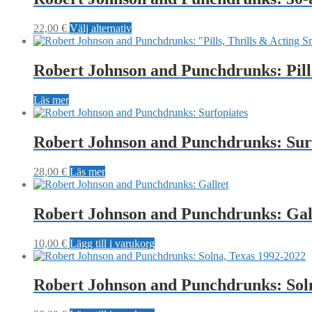
Den
22,00
€
Välj alternativ
här
produkten
har
Robert Johnson and Punchdrunks: Pills
flera
varianter.
Läs mer
De
olika
alternativen
Robert Johnson and Punchdrunks: Surf
kan
väljas
på
28,00
€
Läs mer
produktsidan
Robert Johnson and Punchdrunks: Gall
10,00
€
Lägg till i varukorg
Robert Johnson and Punchdrunks: Soln