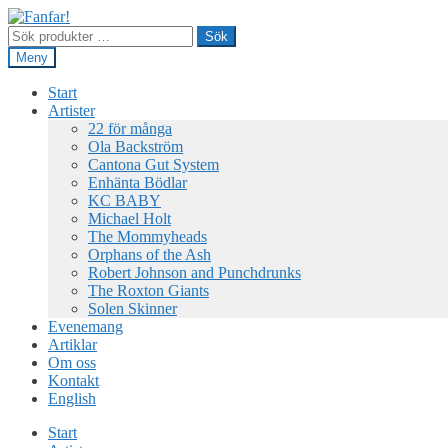
Hoppa
Hoppa
till
till
Sök
Sök
navigering
innehåll
efter:
Meny
Start
Artister
22 för många
Ola Backström
Cantona Gut System
Enhänta Bödlar
KC BABY
Michael Holt
The Mommyheads
Orphans of the Ash
Robert Johnson and Punchdrunks
The Roxton Giants
Solen Skinner
Evenemang
Artiklar
Om oss
Kontakt
English
Start