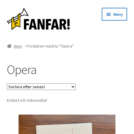
Hoppa
Hoppa
Meny
till
till
navigering
innehåll
Start
Hem
Produkter märkta ”Opera”
Expand
Artister
underm
Opera
Evenemang
Artiklar
Endast ett sökresultat
Om oss
Kontakt
English